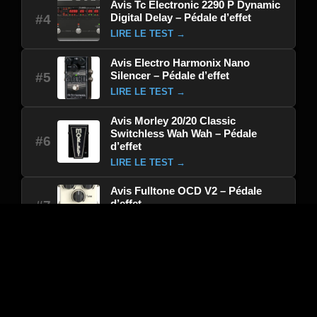
Avis Tc Electronic 2290 P Dynamic
Digital Delay – Pédale d’effet
#4
LIRE LE TEST →
Avis Electro Harmonix Nano
Silencer – Pédale d’effet
#5
LIRE LE TEST →
Avis Morley 20/20 Classic
Switchless Wah Wah – Pédale
#6
d’effet
LIRE LE TEST →
Avis Fulltone OCD V2 – Pédale
d’effet
#7
LIRE LE TEST →
Avis Formula B Fuzz Rangers –
Pédale d’effet
#8
LIRE LE TEST →
Avis Earthquaker Dispatch Master