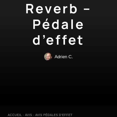
Reverb –
Pédale
d’effet
Adrien C.
ACCUEIL
-
AVIS
-
AVIS PÉDALES D'EFFET