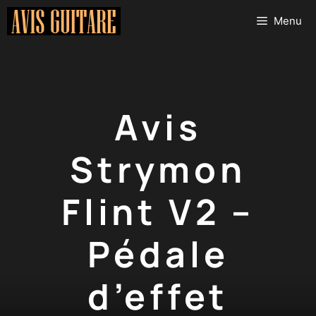
Aller
Menu
au
contenu
Avis
Strymon
Flint V2 –
Pédale
d’effet