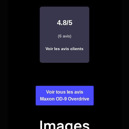
4.8/5
(6 avis)
Voir les avis clients
Voir tous les avis
Maxon OD-9 Overdrive
Images