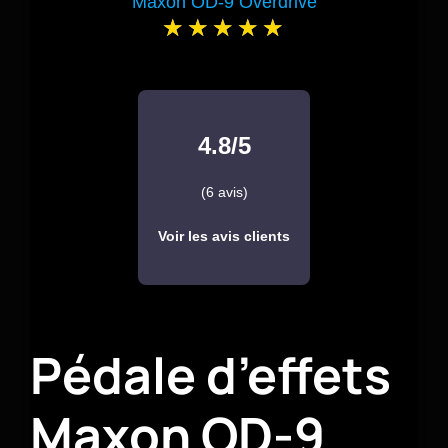
Maxon OD-9 Overdrive
4.8/5
(6 avis)
Voir les avis clients
Pédale d’effets
Maxon OD-9