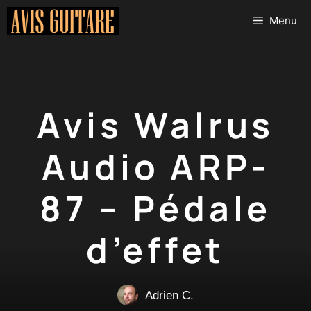
Aller
Menu
au
contenu
Avis Walrus
Audio ARP-
87 – Pédale
d’effet
Adrien C.