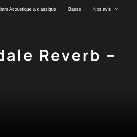
tare Acoustique & classique
Basse
Nos avis
dale Reverb –