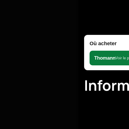
Où acheter
Thomann
Voir le 
Infor