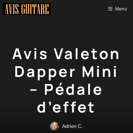
Aller
Menu
au
contenu
Avis Valeton
Dapper Mini
– Pédale
d’effet
Adrien C.