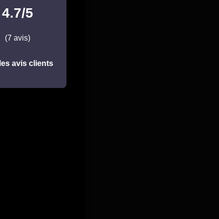
4.7/5
(7 avis)
les avis clients