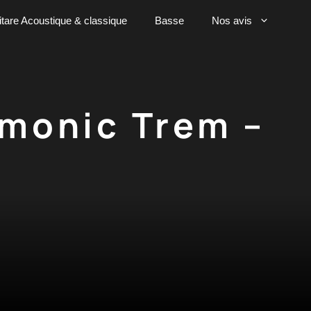
tare Acoustique & classique
Basse
Nos avis
rmonic Trem –