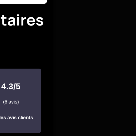
taires
4.3/5
(6 avis)
les avis clients