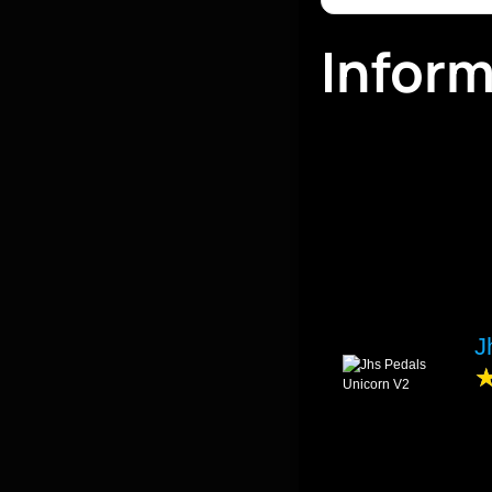
Infor
J