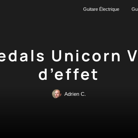
Guitare Électrique
Gui
edals Unicorn 
d’effet
Adrien C.