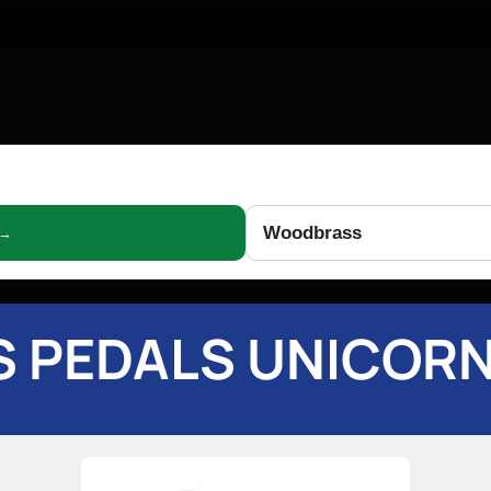
Woodbrass
 →
S PEDALS UNICORN