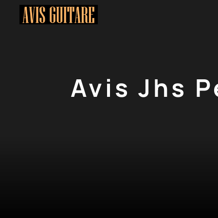
Aller
au
contenu
Avis Jhs P