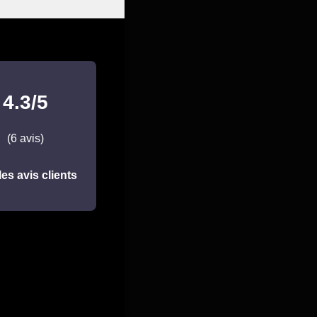
4.3/5
(6 avis)
les avis clients