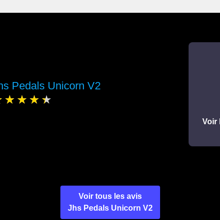
hs Pedals Unicorn V2
Voir 
Voir tous les avis
Jhs Pedals Unicorn V2