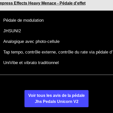
mpress Effects Heavy Menace - Pédale d'effet
Pédale de modulation
JHSUNI2
Analogique avec photo-cellule
Tap tempo, contrôle externe, contrôle du rate via pédale d
UniVibe et vibrato traditionnel
Voir tous les avis de la pédale
Jhs Pedals Unicorn V2