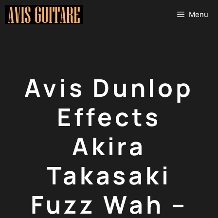
Aller
Menu
au
contenu
Avis Dunlop
Effects
Akira
Takasaki
Fuzz Wah –