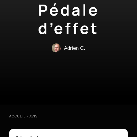
Pédale
d’effet
Adrien C.
ACCUEIL
-
AVIS