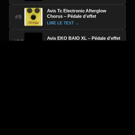
Avis Tc Electronic Afterglow
Chorus – Pédale d’effet
#9
LIRE LE TEST →
Avis EKO BAIO XL – Pédale d’effet
#10
LIRE LE TEST →
Sélection du moment : Avis
Avis Electro Harmonix Ravish Sitar – Pédale
d’effet
Avis Squier Stratocaster Mini Lrl Dakota Red –
Guitare électrique