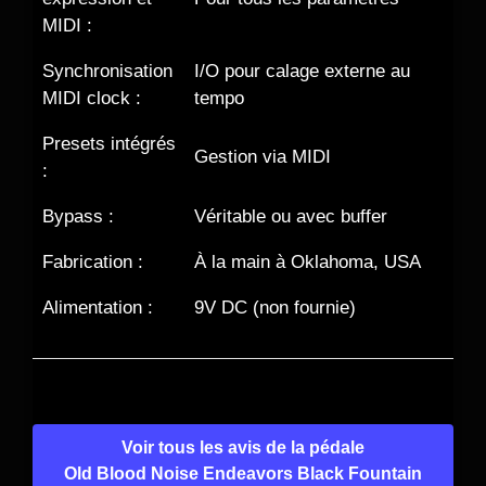
MIDI :
Synchronisation
I/O pour calage externe au
MIDI clock :
tempo
Presets intégrés
Gestion via MIDI
:
Bypass :
Véritable ou avec buffer
Fabrication :
À la main à Oklahoma, USA
Alimentation :
9V DC (non fournie)
Voir tous les avis de la pédale
Old Blood Noise Endeavors Black Fountain