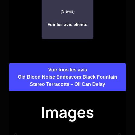
(9 avis)
Voir les avis clients
Voir tous les avis
Old Blood Noise Endeavors Black Fountain
Stereo Terracotta – Oil Can Delay
Images