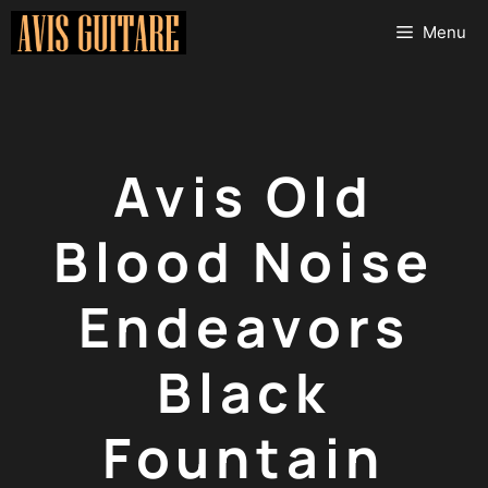
Aller
Menu
au
contenu
Avis Old
Blood Noise
Endeavors
Black
Fountain