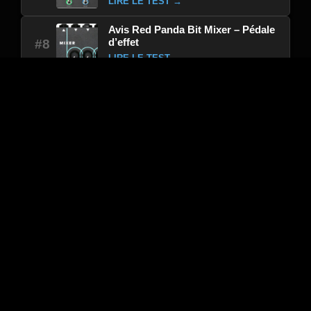
LIRE LE TEST →
Avis Red Panda Bit Mixer – Pédale
d’effet
#8
LIRE LE TEST →
Avis Mooer Interface Prime M2 –
Pédale d’effet
#9
LIRE LE TEST →
Avis Old Blood Noise Endeavors
Bathing Ink – Liminal Delay –
#10
Pédale d’effet
LIRE LE TEST →
Sélection du moment : Avis
Avis Schecter Demon 7 Fr Vintage White –
Guitare électrique