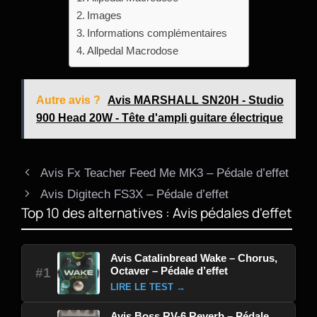
Images
Informations complémentaires
Allpedal Macrodose
Autre avis ?
Avis MARSHALL SN20H - Studio
900 Head 20W - Tête d'ampli guitare électrique
Avis Fx Teacher Feed Me MK3 – Pédale d’effet
Avis Digitech FS3X – Pédale d’effet
Top 10 des alternatives : Avis pédales d'effet
Avis Catalinbread Wake – Chorus,
Octaver – Pédale d’effet
#1
LIRE LE TEST →
Avis Boss RV-6 Reverb – Pédale