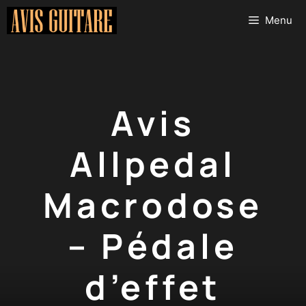
Aller
Menu
au
contenu
Avis
Allpedal
Macrodose
– Pédale
d’effet