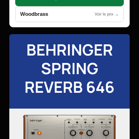
Woodbrass
Voir le prix →
BEHRINGER
SPRING
REVERB 646