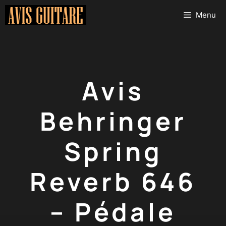
Aller
Menu
au
contenu
Avis
Behringer
Spring
Reverb 646
– Pédale