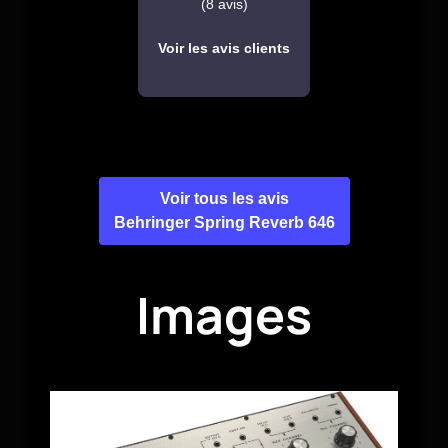
(8 avis)
Voir les avis clients
Voir tous les avis
Behringer Spring Reverb 646
Images