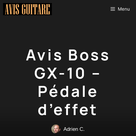
Aller
Menu
au
contenu
Avis Boss
GX-10 –
Pédale
d’effet
Adrien C.