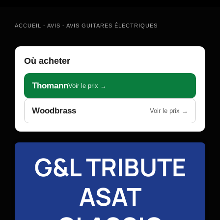
ACCUEIL
-
AVIS
-
AVIS GUITARES ÉLECTRIQUES
Où acheter
Thomann
Voir le prix →
Woodbrass
Voir le prix →
G&L TRIBUTE
ASAT