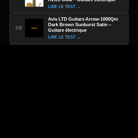
LIRE LE TEST →
Avis LTD Guitars Arrow-1000Qm
Dark Brown Sunburst Satin –
#8
Guitare électrique
LIRE LE TEST →
Avis Hagstrom Adina Cre – Guitare
électrique
#9
LIRE LE TEST →
Avis Ibanez AS53L-TF Tobacco Flat
Artcore LH – Guitare électrique
#10
LIRE LE TEST →
Sélection du moment : Avis
Avis Blackstar TV-10 A 10W 6L6 – Combo