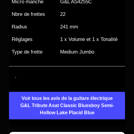
Micro manche
G&L AS4255C
Nbre de frettes
22
Radius
241 mm
Réglages
1 x Volume et 1 x Tonalité
Type de frette
Medium Jumbo
.
Voir tous les avis de la guitare électrique
G&L Tribute Asat Classic Bluesboy Semi-
Hollow Lake Placid Blue