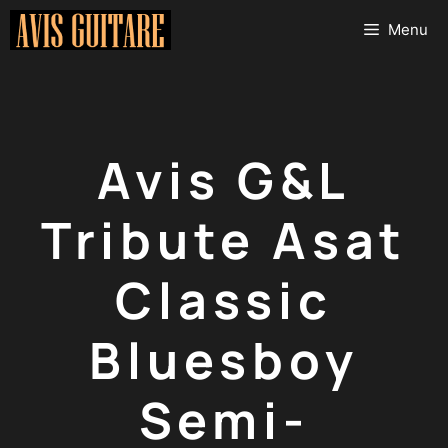
Aller
Menu
au
contenu
Avis G&L
Tribute Asat
Classic
Bluesboy
Semi-