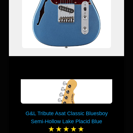
G&L Tribute Asat Classic Bluesboy
Semi-Hollow Lake Placid Blue