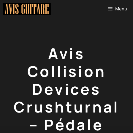
Aller
Menu
au
contenu
Avis
Collision
Devices
Crushturnal
– Pédale