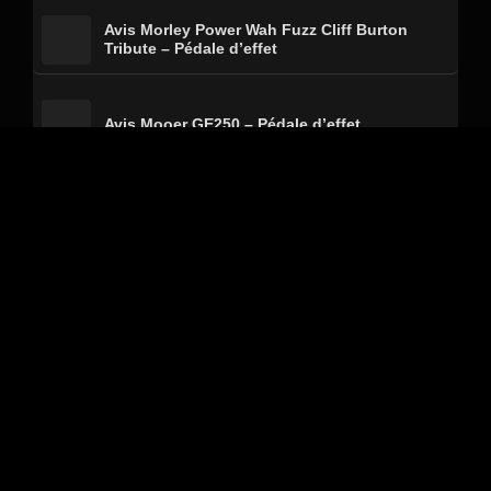
Avis Morley Power Wah Fuzz Cliff Burton
Tribute – Pédale d’effet
Avis Mooer GE250 – Pédale d’effet
Avis Fender Tone Master Super Reverb –
Combo guitare électrique
Avis Gibson Usa Les Paul Standard 50S Plain
Top Classic White Top – Guitare électrique
Conditions Générales
Politique de confidentialité
Mentions légales
Nous contacter
A propos