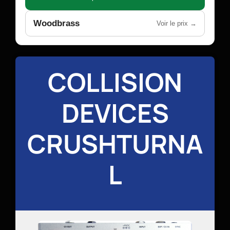
Woodbrass
Voir le prix →
COLLISION
DEVICES
CRUSHTURNA
L