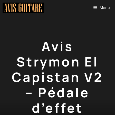
Aller
Menu
au
contenu
Avis
Strymon El
Capistan V2
– Pédale
d’effet