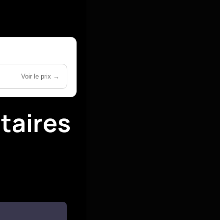
Voir le prix →
taires