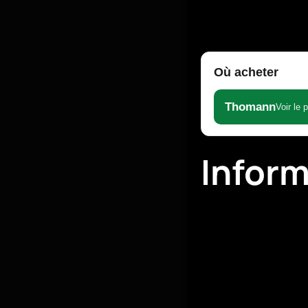
Où acheter
Thomann
Voir le 
Infor