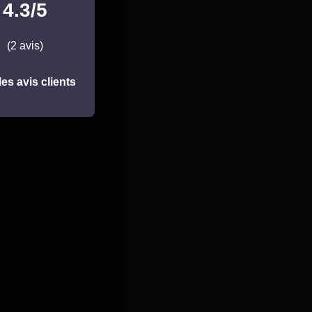
4.3/5
(2 avis)
les avis clients