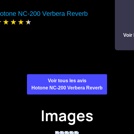
otone NC-200 Verbera Reverb
Voir 
Voir tous les avis
Hotone NC-200 Verbera Reverb
Images