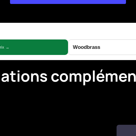
Woodbrass
prix →
mations complémen