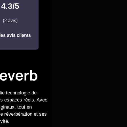
4.3/5
(2 avis)
les avis clients
everb
ie technologie de
es espaces réels. Avec
iginaux, tout en
e réverbération et ses
vité.