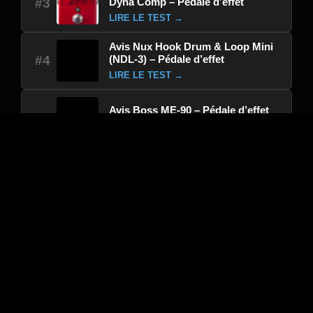
Dyna Comp – Pédale d’effet
#3
LIRE LE TEST →
Avis Nux Hook Drum & Loop Mini
(NDL-3) – Pédale d’effet
#4
LIRE LE TEST →
Avis Boss ME-90 – Pédale d’effet
#5
LIRE LE TEST →
Avis J.Rockett Audio Designs Blue
Note Select Overdrive – Pédale
#6
d’effet
LIRE LE TEST →
Avis Electro Harmonix Triple Foot
Controller – Pédale d’effet
#7
LIRE LE TEST →
Avis Kemper Profiler Stage –
Pédale d’effet
#8