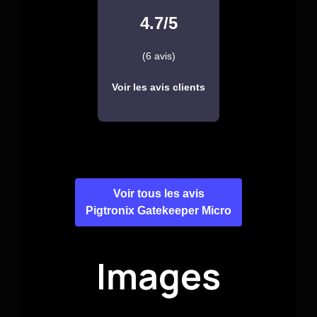
4.7/5
(6 avis)
Voir les avis clients
Voir tous les avis
Pigtronix Gatekeeper Micro
Images