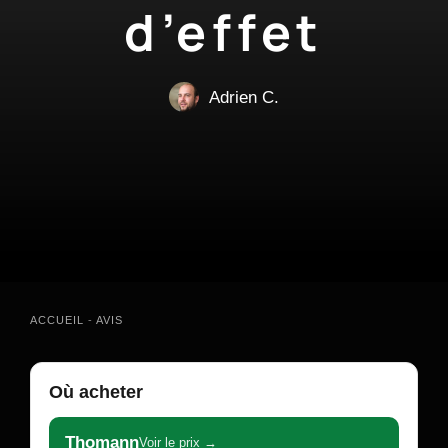
d’effet
Adrien C.
ACCUEIL
-
AVIS
Où acheter
Thomann
Voir le prix →