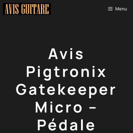
Aller
Menu
au
contenu
Avis
Pigtronix
Gatekeeper
Micro –
Pédale