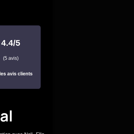
4.4/5
(5 avis)
les avis clients
al