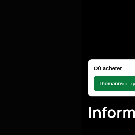
Où acheter
Thomann
Voir le 
Infor