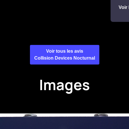
Voir 
Voir tous les avis
Collision Devices Nocturnal
Images