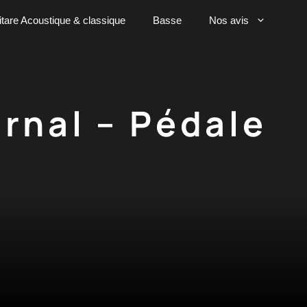
tare Acoustique & classique
Basse
Nos avis
urnal – Pédale