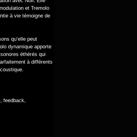
ation avec Noli. Elle
modulation et Tremolo
ntie à vie témoigne de
sons qu’elle peut
emolo dynamique apporte
 sonores éthérés qui
rfaitement à différents
coustique.
s, feedback,