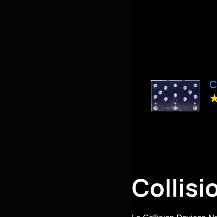
C
Collisi