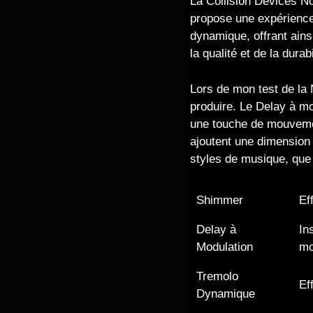
La Collision Devices No
propose une expérience
dynamique, offrant ains
la qualité et de la durab
Lors de mon test de la N
produire. Le Delay à mo
une touche de mouvemen
ajoutent une dimension 
styles de musique, que
Shimmer
Ef
Delay à
In
Modulation
mo
Tremolo
Ef
Dynamique