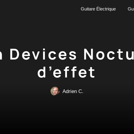
Guitare Électrique
Gui
n Devices Noct
d’effet
Adrien C.