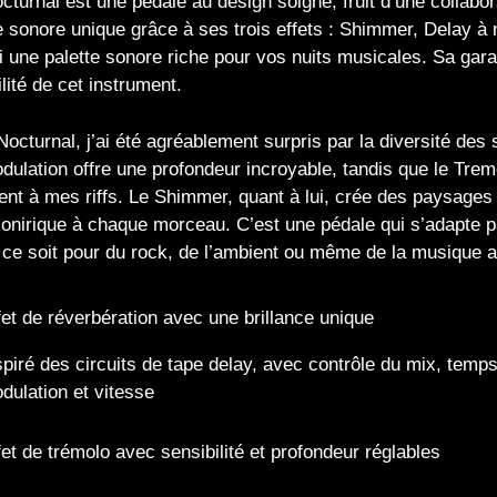
cturnal est une pédale au design soigné, fruit d’une collabor
 sonore unique grâce à ses trois effets : Shimmer, Delay à 
i une palette sonore riche pour vos nuits musicales. Sa gara
ilité de cet instrument.
octurnal, j’ai été agréablement surpris par la diversité des 
dulation offre une profondeur incroyable, tandis que le Tr
t à mes riffs. Le Shimmer, quant à lui, crée des paysages
onirique à chaque morceau. C’est une pédale qui s’adapte pa
 ce soit pour du rock, de l’ambient ou même de la musique a
fet de réverbération avec une brillance unique
spiré des circuits de tape delay, avec contrôle du mix, temp
dulation et vitesse
fet de trémolo avec sensibilité et profondeur réglables