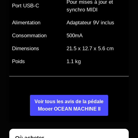
Pour mises à jour et
Port USB-C
synchro MIDI
Alimentation
Adaptateur 9V inclus
Consommation
500mA
Dimensions
21.5 x 12.7 x 5.6 cm
Poids
1.1 kg
Voir tous les avis de la pédale
Mooer OCEAN MACHINE II
Où acheter