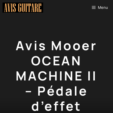
Aller
Menu
au
contenu
Avis Mooer
OCEAN
MACHINE II
– Pédale
d’effet