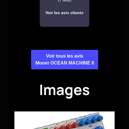
(7 avis)
Voir les avis clients
Voir tous les avis
Mooer OCEAN MACHINE II
Images