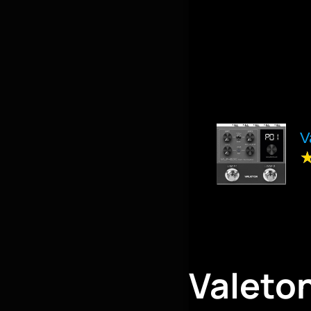
V
Valeto