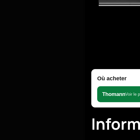
Où acheter
Thomann
Voir le 
Infor