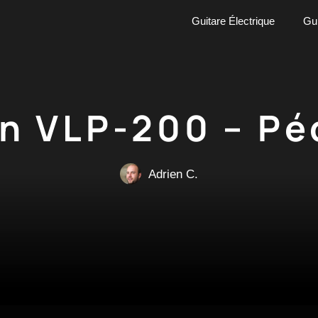
Guitare Électrique
Gui
n VLP-200 – Pé
Adrien C.