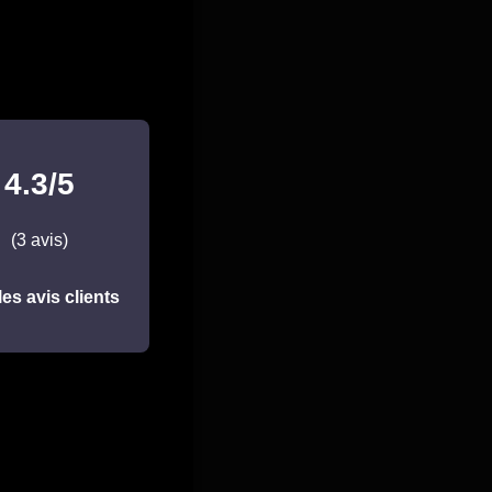
4.3/5
(3 avis)
les avis clients