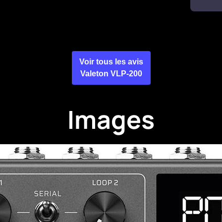
Voir tous les avis
Valeton VLP-200
Images