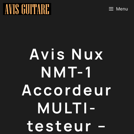
Aller
Menu
au
contenu
Avis Nux
NMT-1
Accordeur
MULTI-
testeur –