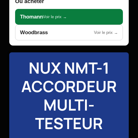
Où acheter
Thomann
Voir le prix →
Woodbrass
Voir le prix →
NUX NMT-1
ACCORDEUR
MULTI-
TESTEUR