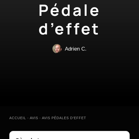
Pédale
d’effet
Adrien C.
ACCUEIL
-
AVIS
-
AVIS PÉDALES D'EFFET