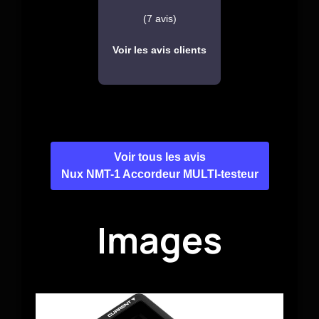
(7 avis)
Voir les avis clients
Voir tous les avis
Nux NMT-1 Accordeur MULTI-testeur
Images