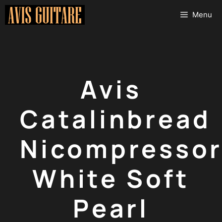
Aller
Menu
au
contenu
Avis
Catalinbread
Nicompresso
White Soft
Pearl