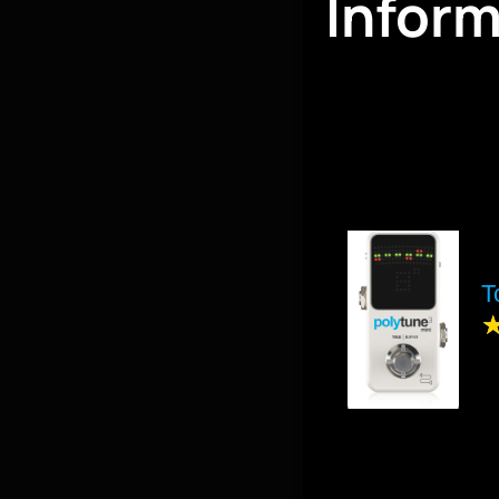
Infor
T