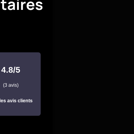
taires
4.8/5
(3 avis)
les avis clients