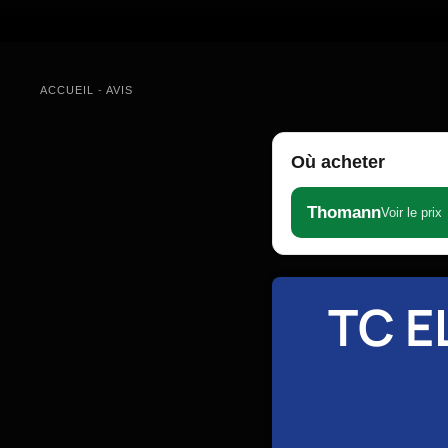
ACCUEIL
-
AVIS
Où acheter
Thomann
Voir le prix
TC E