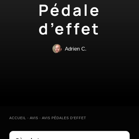
Pédale
d’effet
Adrien C.
ACCUEIL
-
AVIS
-
AVIS PÉDALES D'EFFET