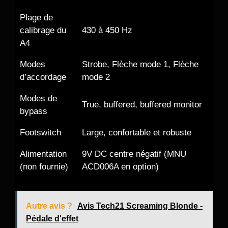
Plage de
calibrage du
430 à 450 Hz
A4
Modes
Strobe, Flèche mode 1, Flèche
d’accordage
mode 2
Modes de
True, buffered, buffered monitor
bypass
Footswitch
Large, confortable et robuste
Alimentation
9V DC centre négatif (MNU
(non fournie)
ACD006A en option)
Autre avis ?
Avis Tech21 Screaming Blonde -
Pédale d'effet