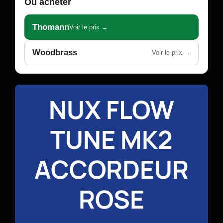
Où acheter
Thomann
Voir le prix →
Woodbrass
Voir le prix →
NUX FLOW
TUNE MK2
ACCORDEUR
ROSE