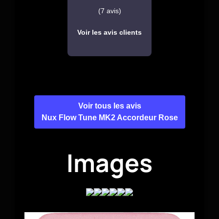
(7 avis)
Voir les avis clients
Voir tous les avis
Nux Flow Tune MK2 Accordeur Rose
Images