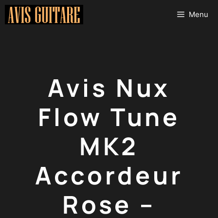
Aller
Menu
au
contenu
Avis Nux
Flow Tune
MK2
Accordeur
Rose –