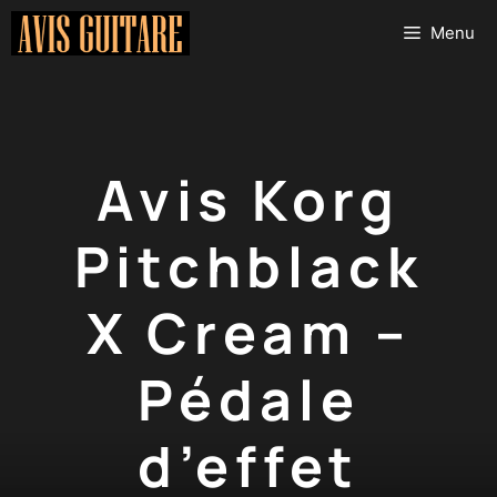
Aller
Menu
au
contenu
Avis Korg
Pitchblack
X Cream –
Pédale
d’effet