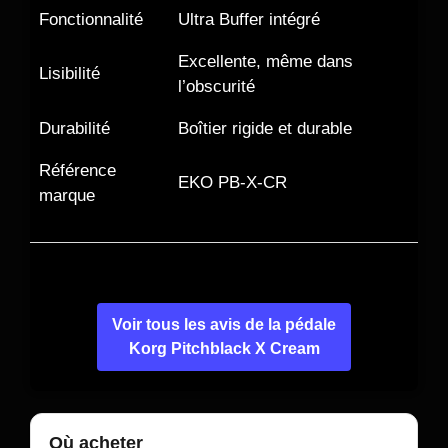
Fonctionnalité
Ultra Buffer intégré
Excellente, même dans
Lisibilité
l’obscurité
Durabilité
Boîtier rigide et durable
Référence
EKO PB-X-CR
marque
Voir tous les avis de la pédale
Korg Pitchblack X Cream
Où acheter