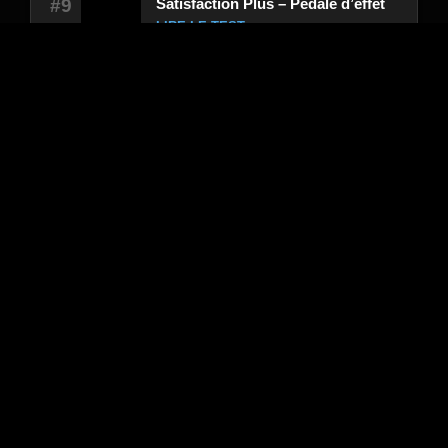
Satisfaction Plus – Pédale d’effet
#9
LIRE LE TEST →
Avis Ernie Ball Effects Effects 6181
Pedale Volume Basse VPJR –
#10
Pédale d’effet
LIRE LE TEST →
Sélection du moment : Avis
Avis Diamond Drive – Pédale d’effet
Avis Dunlop Effects 535Q Crybaby – Pédale
d’effet
Avis Old Blood Noise Endeavors Bathing
Orchid – Liminal Delay – Pédale d’effet