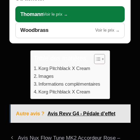
Thomann
Voir le prix →
Woodbrass
Voir le prix →
Table des matières
Korg Pitchblack X Cream
Images
Informations complémentaires
Korg Pitchblack X Cream
Autre avis ?
Avis Revv G4 - Pédale d'effet
Avis Nux Flow Tune MK2 Accordeur Rose –