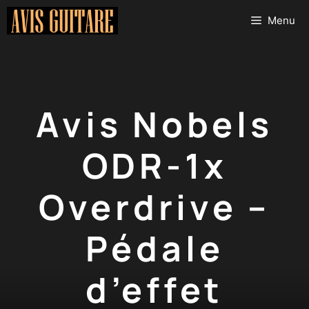
Aller
Menu
au
contenu
Avis Nobels
ODR-1x
Overdrive –
Pédale
d’effet