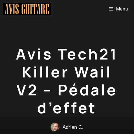
Aller
Menu
au
contenu
Avis Tech21
Killer Wail
V2 – Pédale
d’effet
Adrien C.