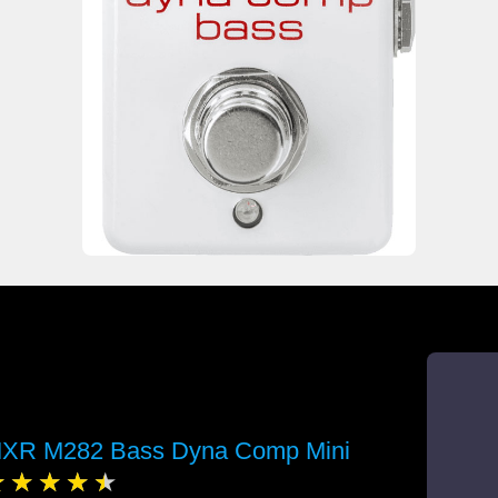
XR M282 Bass Dyna Comp Mini