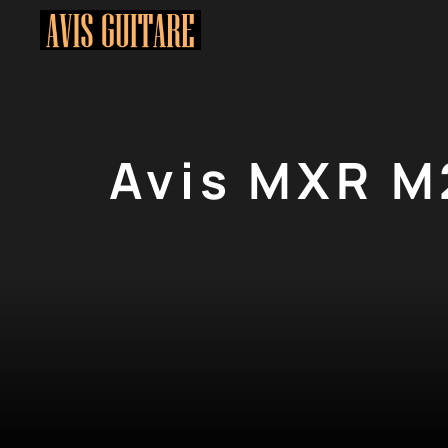
Aller
au
contenu
Avis MXR M