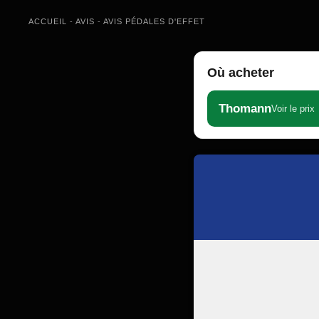
ACCUEIL
-
AVIS
-
AVIS PÉDALES D'EFFET
Où acheter
Thomann
Voir le prix