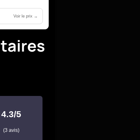
Voir le prix →
taires
4.3/5
(3 avis)