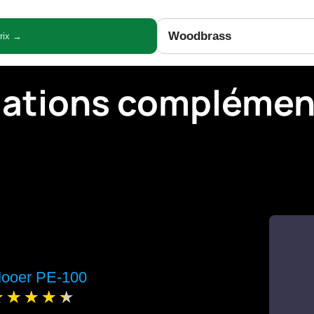
Woodbrass
prix →
mations complémen
ooer PE-100