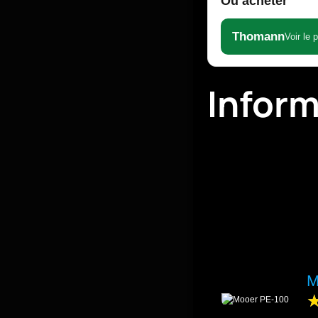
Où acheter
Thomann
Voir le 
Infor
M