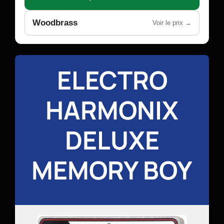
Woodbrass
Voir le prix →
ELECTRO
HARMONIX
DELUXE
MEMORY BOY