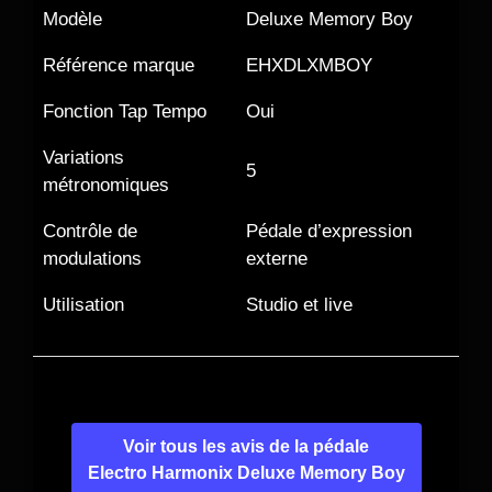
Modèle
Deluxe Memory Boy
Référence marque
EHXDLXMBOY
Fonction Tap Tempo
Oui
Variations
5
métronomiques
Contrôle de
Pédale d’expression
modulations
externe
Utilisation
Studio et live
Voir tous les avis de la pédale
Electro Harmonix Deluxe Memory Boy