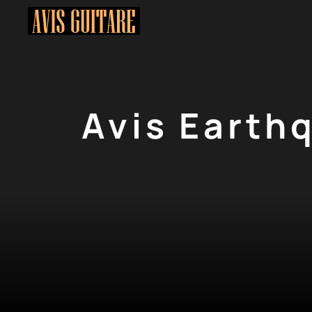
Aller
au
contenu
Avis Earthq