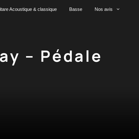
tare Acoustique & classique
Basse
Nos avis
lay – Pédale