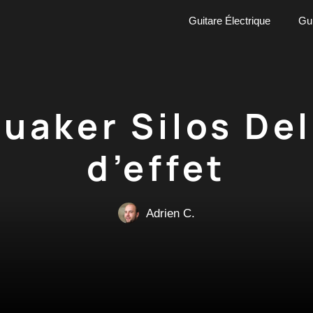
Guitare Électrique
Gui
uaker Silos De
d’effet
Adrien C.