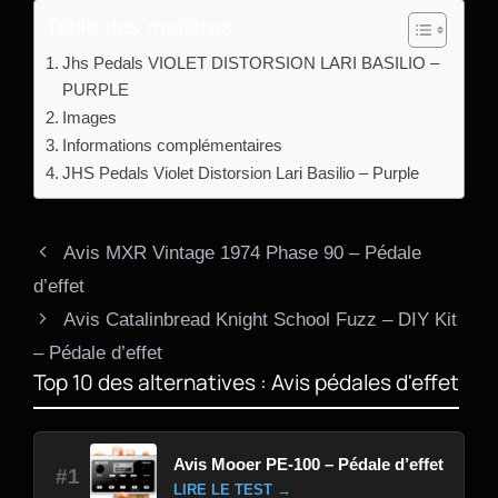
Table des matières
Jhs Pedals VIOLET DISTORSION LARI BASILIO –
PURPLE
Images
Informations complémentaires
JHS Pedals Violet Distorsion Lari Basilio – Purple
Avis MXR Vintage 1974 Phase 90 – Pédale
d’effet
Avis Catalinbread Knight School Fuzz – DIY Kit
– Pédale d’effet
Top 10 des alternatives : Avis pédales d'effet
Avis Mooer PE-100 – Pédale d’effet
#1
LIRE LE TEST →