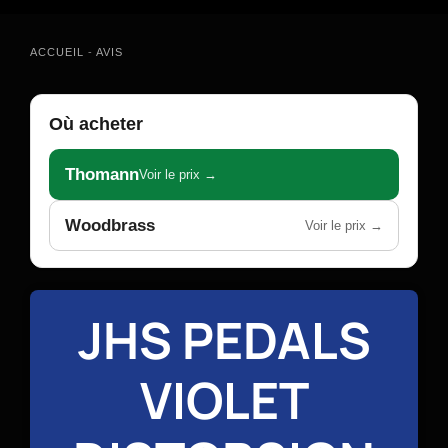
ACCUEIL
-
AVIS
Où acheter
Thomann
Voir le prix →
Woodbrass
Voir le prix →
JHS PEDALS
VIOLET