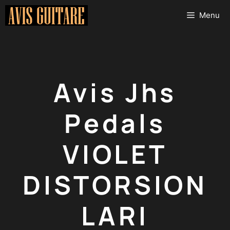
Aller
Menu
au
contenu
Avis Jhs
Pedals
VIOLET
DISTORSION
LARI