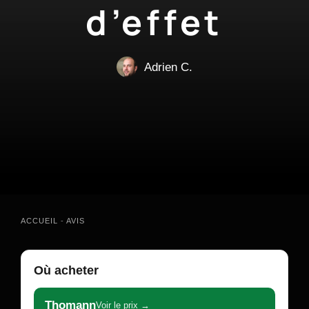
d’effet
Adrien C.
ACCUEIL
-
AVIS
Où acheter
Thomann
Voir le prix →