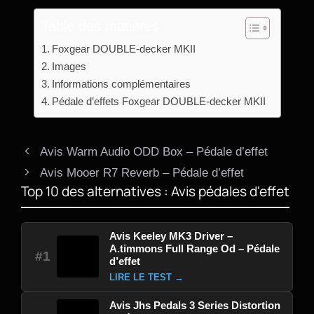
Table des matières
Foxgear DOUBLE-decker MKII
Images
Informations complémentaires
Pédale d’effets Foxgear DOUBLE-decker MKII
Avis Warm Audio ODD Box – Pédale d’effet
Avis Mooer R7 Reverb – Pédale d’effet
Top 10 des alternatives : Avis pédales d'effet
Avis Keeley MK3 Driver –
A.timmons Full Range Od – Pédale
#1
d’effet
LIRE LE TEST →
Avis Jhs Pedals 3 Series Distortion