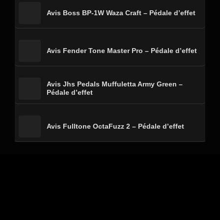
Avis Boss BP-1W Waza Craft – Pédale d’effet
Avis Fender Tone Master Pro – Pédale d’effet
Avis Jhs Pedals Muffuletta Army Green –
Pédale d’effet
Avis Fulltone OctaFuzz 2 – Pédale d’effet
Conditions Générales
Politique de confidentialité
Mentions légales
Nous contacter
A propos
Avis Guitare© - 2026