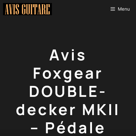
Aller
Menu
au
contenu
Avis
Foxgear
DOUBLE-
decker MKII
– Pédale