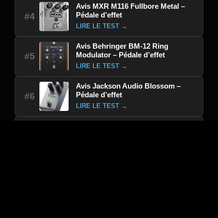
Avis MXR M116 Fullbore Metal –
Pédale d’effet
#4
LIRE LE TEST →
Avis Behringer BM-12 Ring
Modulator – Pédale d’effet
#5
LIRE LE TEST →
Avis Jackson Audio Blossom –
Pédale d’effet
#6
LIRE LE TEST →
Avis Boss PW-3 – Pédale d’effet
#7
LIRE LE TEST →
Avis Walrus Audio SLÖ – Pédale
d’effet
#8
LIRE LE TEST →
Avis Electro Harmonix Nano
Oceans 11 – Pédale d’effet
#9