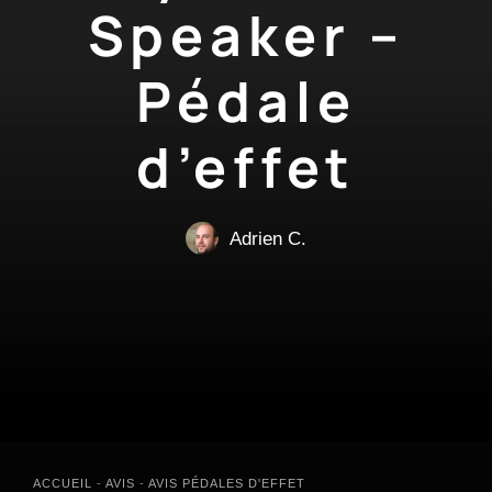
Speaker –
Pédale
d’effet
Adrien C.
ACCUEIL
-
AVIS
-
AVIS PÉDALES D'EFFET