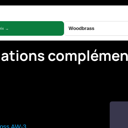
Woodbrass
prix →
mations complémen
oss AW-3