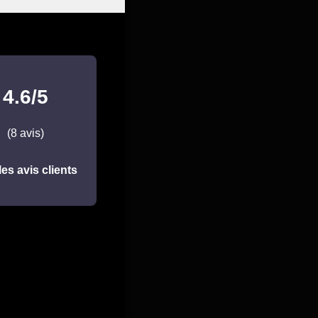
4.6/5
(8 avis)
les avis clients