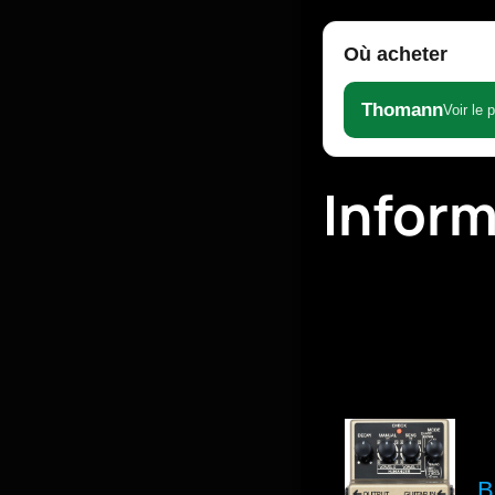
Où acheter
Thomann
Voir le 
Infor
B