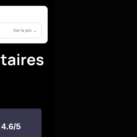
Voir le prix →
taires
4.6/5