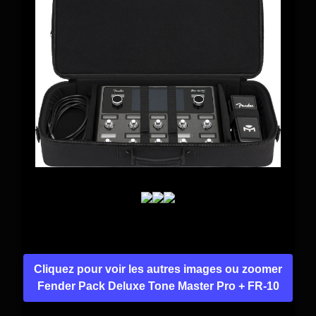
Cliquez pour voir les autres images ou zoomer
Fender Pack Deluxe Tone Master Pro + FR-10