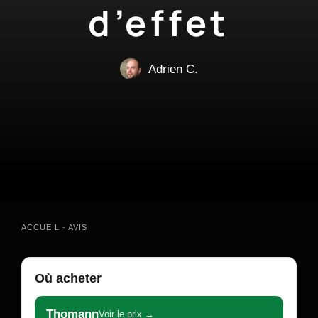
d’effet
Adrien C.
ACCUEIL
-
AVIS
Où acheter
Thomann
Voir le prix →