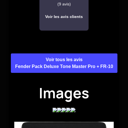
(9 avis)
Voir les avis clients
Voir tous les avis
Fender Pack Deluxe Tone Master Pro + FR-10
Images