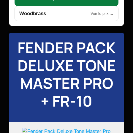
Woodbrass
Voir le prix →
FENDER PACK
DELUXE TONE
MASTER PRO
+ FR-10