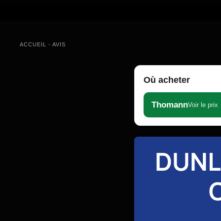
ACCUEIL
-
AVIS
Où acheter
Thomann
Voir le prix
DUNL