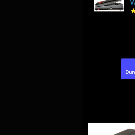
W
Dun