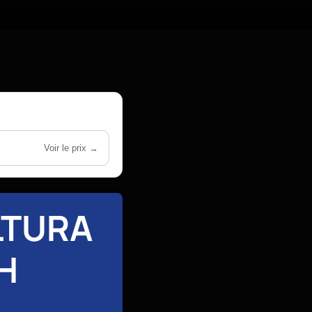
Voir le prix →
LTURA
H