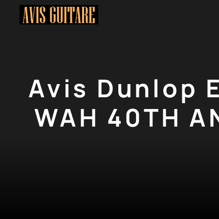
Aller
au
contenu
Avis Dunlop 
WAH 40TH AN