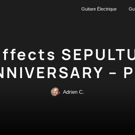
Guitare Électrique
Gui
Effects SEPUL
NIVERSARY – Pé
Adrien C.