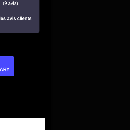
(9 avis)
les avis clients
SARY