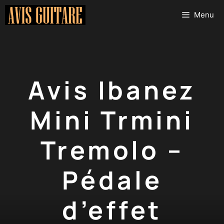
Aller
Menu
au
contenu
Avis Ibanez
Mini Trmini
Tremolo –
Pédale
d’effet