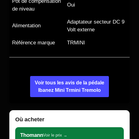
Pot de compensation
Oui
de niveau
Adaptateur secteur DC 9
Alimentation
Volt externe
Référence marque
TRMINI
Voir tous les avis de la pédale
Ibanez Mini Trmini Tremolo
Où acheter
Thomann
Voir le prix →