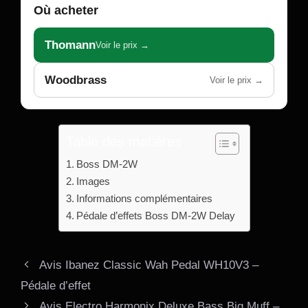
Où acheter
Thomann
Voir le prix →
Woodbrass
Voir le prix →
Table des matières
Boss DM-2W
Images
Informations complémentaires
Pédale d’effets Boss DM-2W Delay
Avis Ibanez Classic Wah Pedal WH10V3 –
Pédale d’effet
Avis Electro Harmonix Deluxe Bass Big Muff –