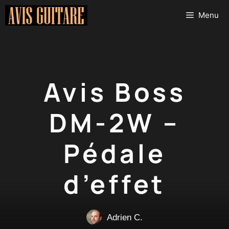
Aller
Menu
au
contenu
Avis Boss
DM-2W –
Pédale
d’effet
Adrien C.