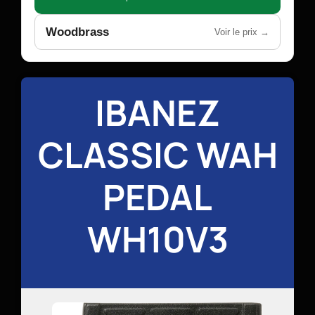
Woodbrass
Voir le prix →
IBANEZ
CLASSIC WAH
PEDAL
WH10V3