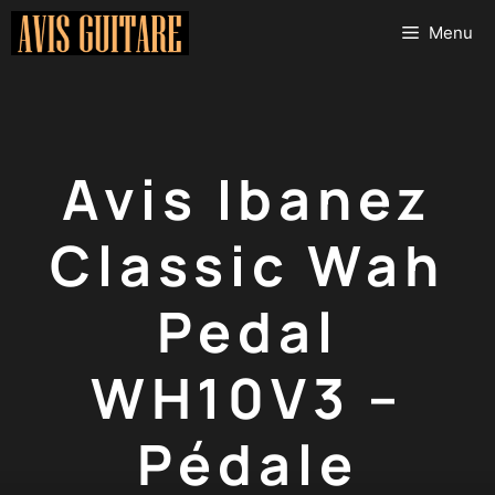
Aller
Menu
au
contenu
Avis Ibanez
Classic Wah
Pedal
WH10V3 –
Pédale