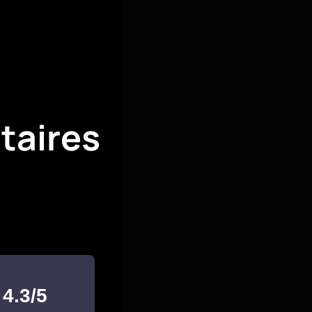
taires
4.3/5