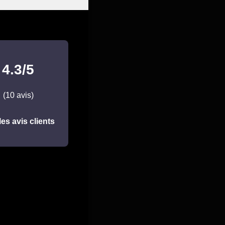
4.3/5
(10 avis)
les avis clients