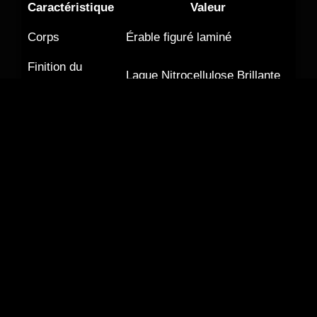
Caractéristique
Valeur
Corps
Érable figuré laminé
Finition du
Laque Nitrocellulose Brillante
corps
Plateau du
Érable figuré laminé 5 plis
corps
Forme du corps
Country Gentleman
Touche
Ébène
TV Jones Super’Tron Classic
Micro chevalet
Plus
Micro manche
TV Jones Super’Tron
Chevalet
Rocking Bar