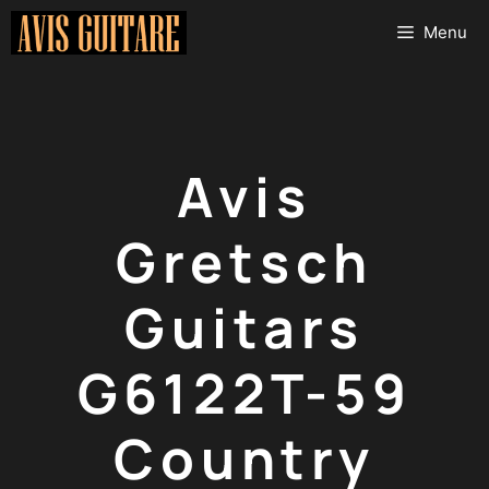
Aller
Menu
au
contenu
Avis
Gretsch
Guitars
G6122T-59
Country