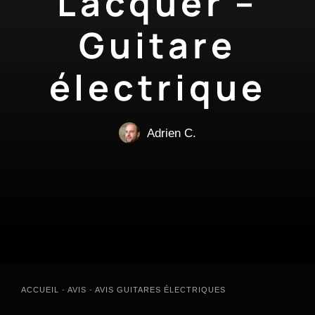
Lacquer –
Guitare
électrique
Adrien C.
ACCUEIL
-
AVIS
-
AVIS GUITARES ÉLECTRIQUES