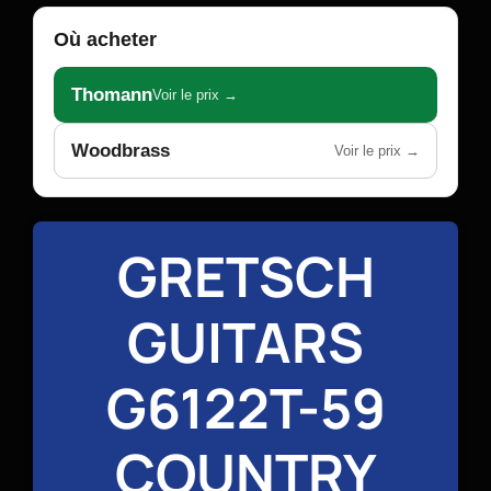
Où acheter
Thomann
Voir le prix →
Woodbrass
Voir le prix →
GRETSCH
GUITARS
G6122T-59
COUNTRY