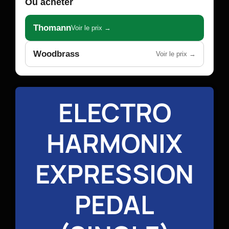
Où acheter
Thomann
Voir le prix →
Woodbrass
Voir le prix →
ELECTRO
HARMONIX
EXPRESSION
PEDAL