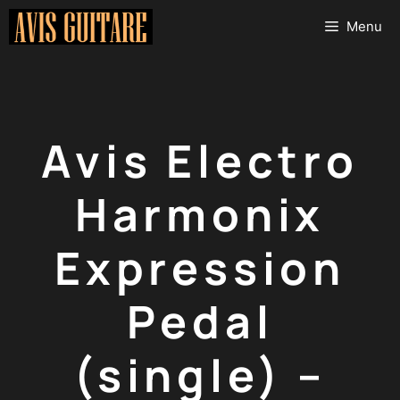
Aller
Menu
au
contenu
Avis Electro
Harmonix
Expression
Pedal
(single) –