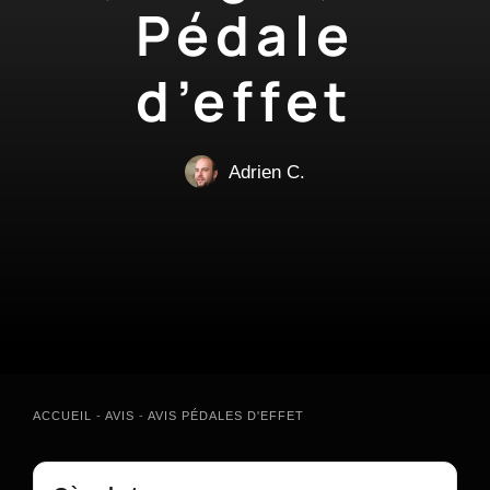
Pédale
d’effet
Adrien C.
ACCUEIL
-
AVIS
-
AVIS PÉDALES D'EFFET