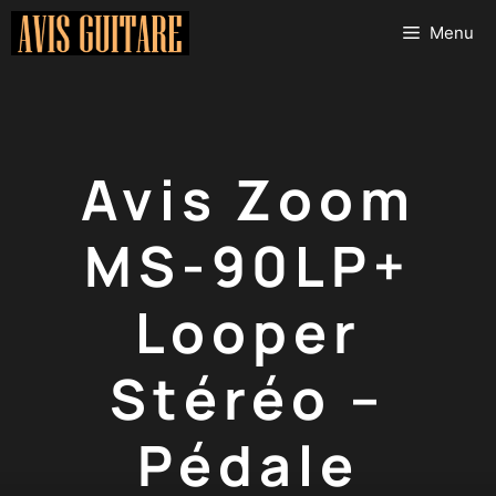
Aller
Menu
au
contenu
Avis Zoom
MS-90LP+
Looper
Stéréo –
Pédale