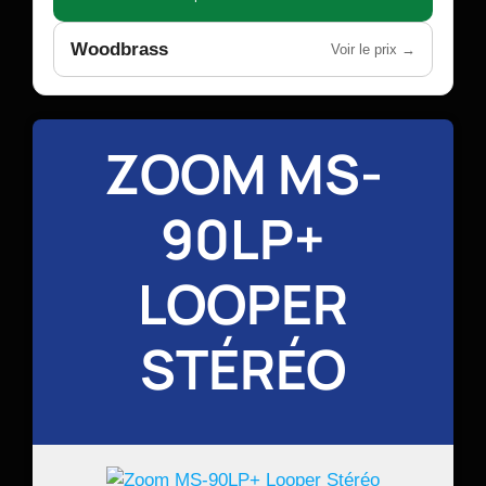
Woodbrass
Voir le prix →
ZOOM MS-
90LP+
LOOPER
STÉRÉO