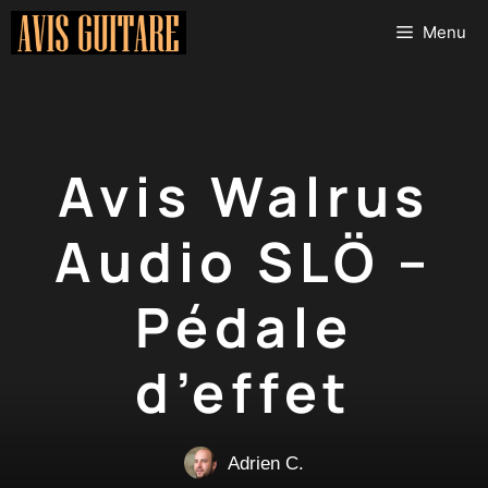
Aller
Menu
au
contenu
Avis Walrus
Audio SLÖ –
Pédale
d’effet
Adrien C.