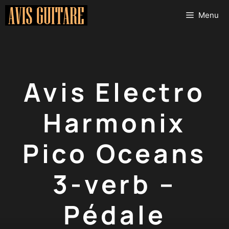
Aller
Menu
au
contenu
Avis Electro
Harmonix
Pico Oceans
3-verb –
Pédale