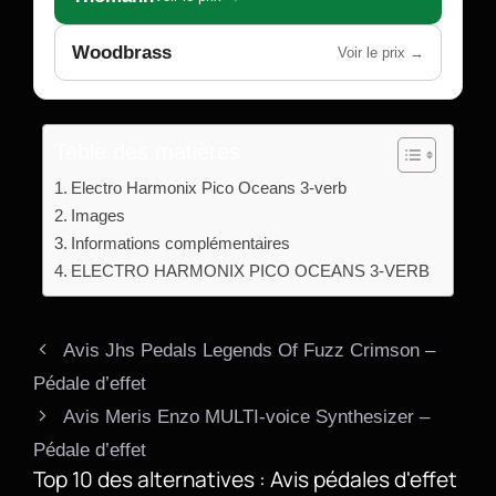
Woodbrass
Voir le prix →
Table des matières
Electro Harmonix Pico Oceans 3-verb
Images
Informations complémentaires
ELECTRO HARMONIX PICO OCEANS 3-VERB
Avis Jhs Pedals Legends Of Fuzz Crimson –
Pédale d’effet
Avis Meris Enzo MULTI-voice Synthesizer –
Pédale d’effet
Top 10 des alternatives : Avis pédales d'effet