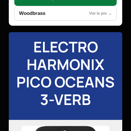
Woodbrass
Voir le prix →
ELECTRO
HARMONIX
PICO OCEANS
3-VERB