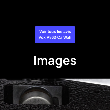
Voir tous les avis
Vox V863-Ca Wah
Images