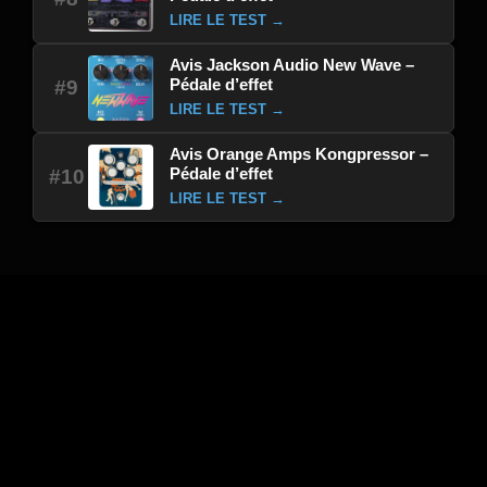
LIRE LE TEST →
Avis Jackson Audio New Wave –
Pédale d’effet
#9
LIRE LE TEST →
Avis Orange Amps Kongpressor –
Pédale d’effet
#10
LIRE LE TEST →
Sélection du moment : Avis
Avis EVH 5150iii 50W EL34 2X12 Combo,
Black, 230V Eur – Combo guitare électrique
Avis Kma Audio Machines Logan – Pédale
d’effet