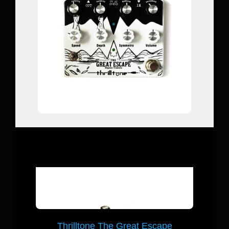
Thrilltone The Great Escape