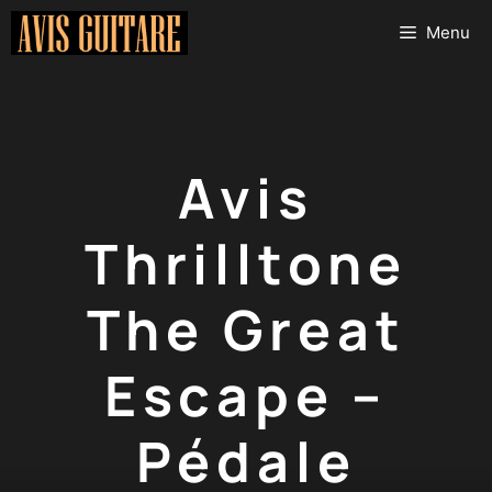
Aller
Menu
au
contenu
Avis
Thrilltone
The Great
Escape –
Pédale