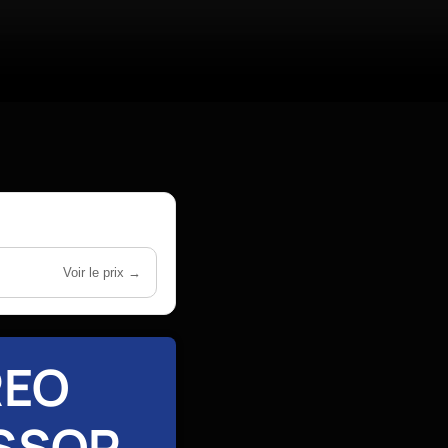
Voir le prix →
REO
ESSOR