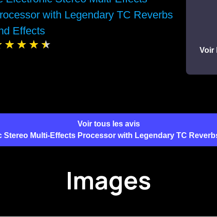
rocessor with Legendary TC Reverbs
nd Effects
Voir 
Voir tous les avis
c Stereo Multi-Effects Processor with Legendary TC Reverb
Images