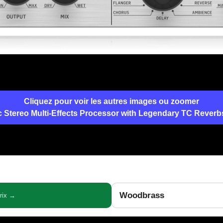
Cliquez pour voir les autres images ou zoomer
c Stereo Multi-Effects Processor with Legendary TC Reverb
Woodbrass
prix →