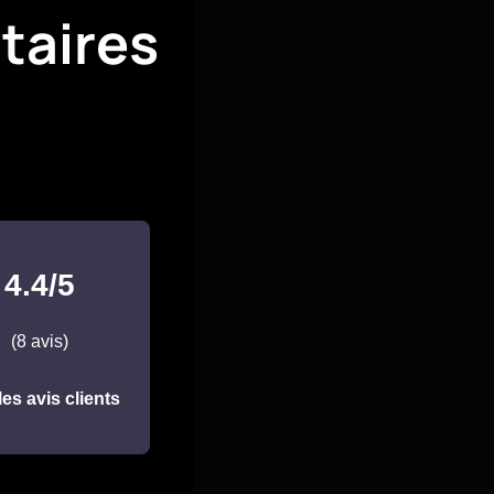
taires
4.4/5
(8 avis)
les avis clients