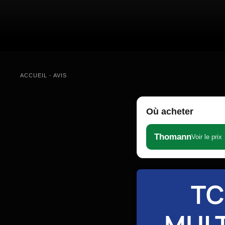
ACCUEIL
-
AVIS
Où acheter
Thomann
Voir le prix
TC
MULT