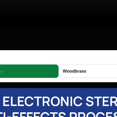
Woodbrass
 →
 ELECTRONIC STE
I-EFFECTS PROC