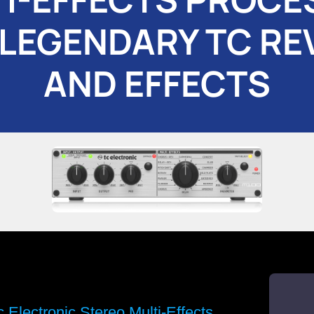
 LEGENDARY TC RE
AND EFFECTS
c Electronic Stereo Multi-Effects