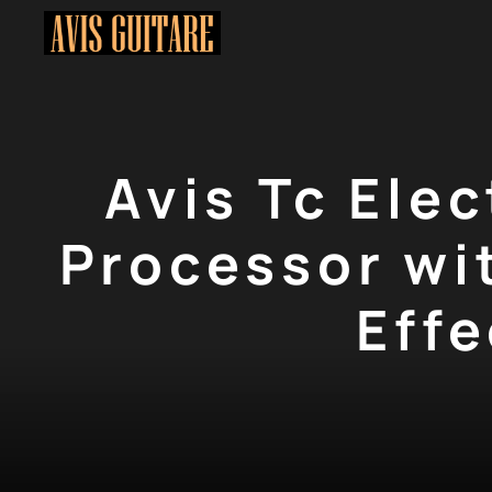
Aller
au
contenu
Avis Tc Ele
Processor wi
Effe