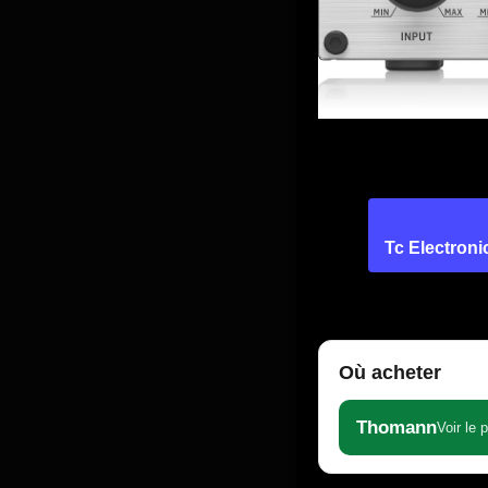
Tc Electroni
Où acheter
Thomann
Voir le 