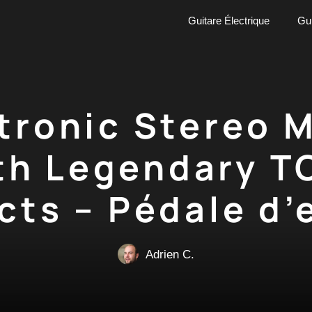
Guitare Électrique
Gui
ctronic Stereo M
th Legendary T
cts – Pédale d’
Adrien C.