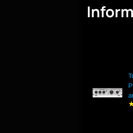
Infor
T
P
a