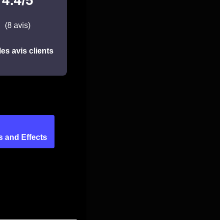
4.4/5
(8 avis)
les avis clients
s and Effects