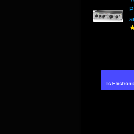
P
a
Tc Electroni